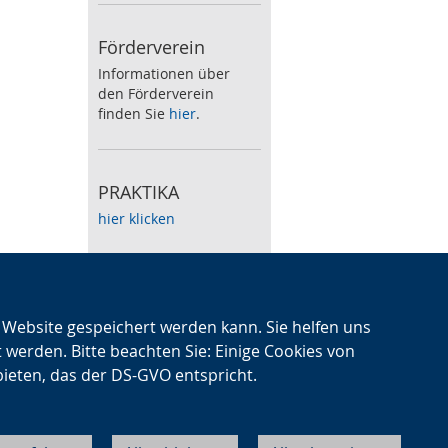
Förderverein
Informationen über
den Förderverein
finden Sie
hier
.
PRAKTIKA
hier klicken
Speiseplan
Zum wöchentlichen
n Website gespeichert werden kann. Sie helfen uns
Speiseplan klicken Sie
t werden. Bitte beachten Sie: Einige Cookies von
hier
.
bieten, das der DS-GVO entspricht.