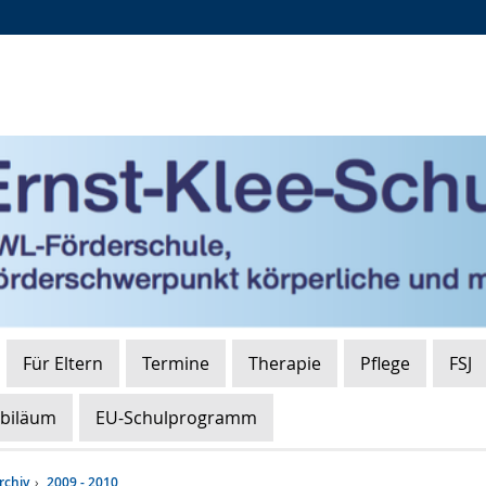
Zur
Zur
Zum
Hauptnavigation
Seitennavigation
Inhalt
Für Eltern
Termine
Therapie
Pflege
FSJ
ubiläum
EU-Schulprogramm
rchiv
2009 - 2010