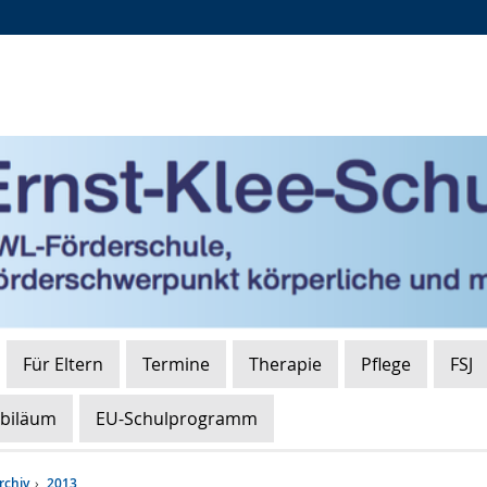
Zur
Zur
Zum
Hauptnavigation
Seitennavigation
Inhalt
Für Eltern
Termine
Therapie
Pflege
FSJ
ubiläum
EU-Schulprogramm
rchiv
2013