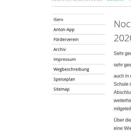
IServ
Noch
Anton-App
202
Förderverein
Archiv
Sehr gee
Impressum
sehr ge
Wegbeschreibung
auch in
Speiseplan
Schule 
Sitemap
Abschlus
weiterhi
mitgeteil
Über di
eine Wi