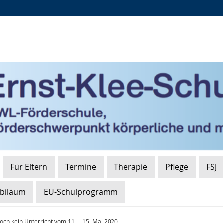
Zur
Zur
Zum
Hauptnavigation
Seitennavigation
Inhalt
Für Eltern
Termine
Therapie
Pflege
FSJ
ubiläum
EU-Schulprogramm
ch kein Unterricht vom 11. – 15. Mai 2020