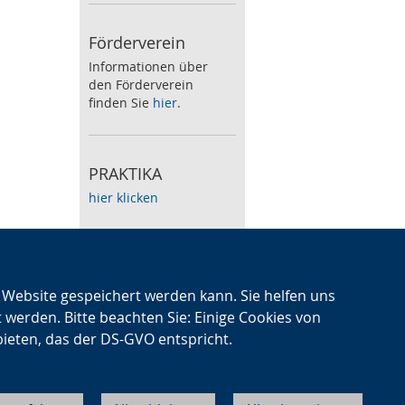
Förderverein
Informationen über
den Förderverein
finden Sie
hier
.
PRAKTIKA
hier klicken
Speiseplan
Zum wöchentlichen
n Website gespeichert werden kann. Sie helfen uns
Speiseplan klicken Sie
t werden. Bitte beachten Sie: Einige Cookies von
hier
.
bieten, das der DS-GVO entspricht.