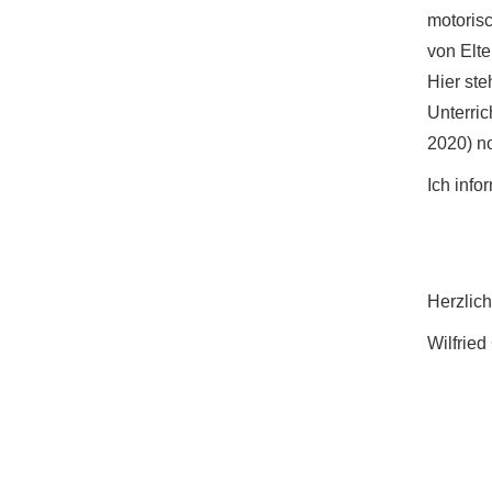
motoris
von Elte
Hier ste
Unterri
2020) no
Ich info
Herzlic
Wilfried