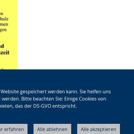
n Website gespeichert werden kann. Sie helfen uns
t werden. Bitte beachten Sie: Einige Cookies von
bieten, das der DS-GVO entspricht.
r erfahren
Alle ablehnen
Alle akzeptieren
Cookie-Einstellungen
Datenschutz
Impressum
Kontakt
About LWL