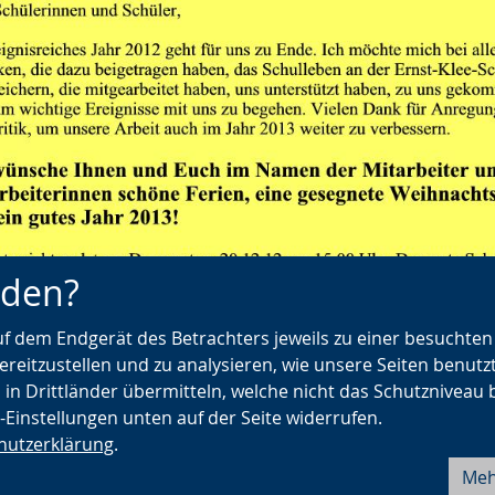
nden?
auf dem Endgerät des Betrachters jeweils zu einer besuchte
ereitzustellen und zu analysieren, wie unsere Seiten benutz
 in Drittländer übermitteln, welche nicht das Schutzniveau 
e-Einstellungen unten auf der Seite widerrufen.
hutzerklärung
.
Meh
Barrierefreiheit
Seite drucken
Fehler melden