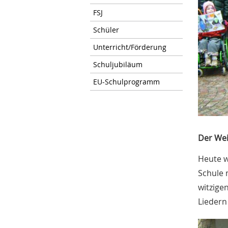
FSJ
Schüler
Unterricht/Förderung
Schuljubiläum
EU-Schulprogramm
Der Wei
Heute w
Schule 
witzige
Liedern