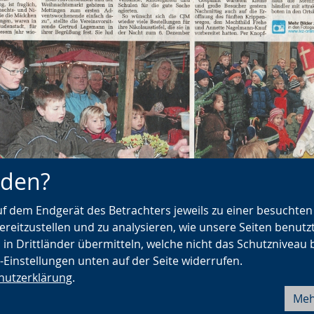
nden?
auf dem Endgerät des Betrachters jeweils zu einer besuchte
ereitzustellen und zu analysieren, wie unsere Seiten benutz
11.2010, Dietlind Ellerich
 in Drittländer übermitteln, welche nicht das Schutzniveau 
e-Einstellungen unten auf der Seite widerrufen.
hutzerklärung
.
Meh
Barrierefreiheit
Seite drucken
Fehler melden