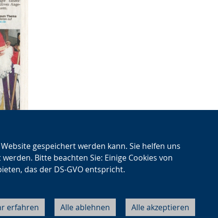
n Website gespeichert werden kann. Sie helfen uns
t werden. Bitte beachten Sie: Einige Cookies von
bieten, das der DS-GVO entspricht.
r erfahren
Alle ablehnen
Alle akzeptieren
Cookie-Einstellungen
Datenschutz
Impressum
Kontakt
About LWL