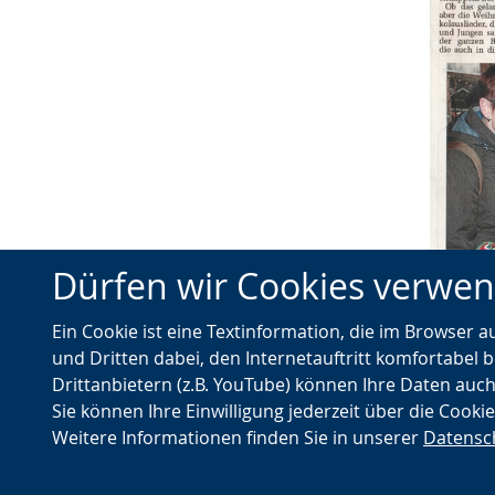
Dürfen wir Cookies verwe
Ein Cookie ist eine Textinformation, die im Browser 
und Dritten dabei, den Internetauftritt komfortabel b
IVZ, 26.
Drittanbietern (z.B. YouTube) können Ihre Daten auch
Sie können Ihre Einwilligung jederzeit über die Cooki
Weitere Informationen finden Sie in unserer
Datensc
© Landschaftsverband Westfalen-Lippe (LWL)
Nach oben