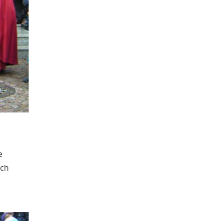
e
sch