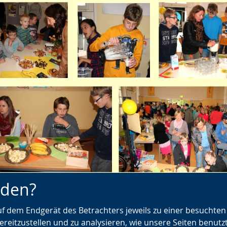
nden?
auf dem Endgerät des Betrachters jeweils zu einer besuchte
ereitzustellen und zu analysieren, wie unsere Seiten benutz
d Fotos: H. Heeger