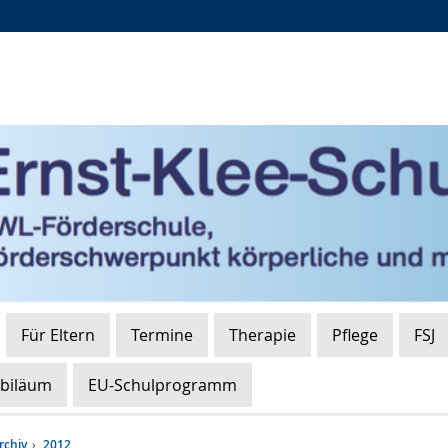
Zur
Zur
Zum
Hauptnavigation
Seitennavigation
Inhalt
Für Eltern
Termine
Therapie
Pflege
FSJ
ubiläum
EU-Schulprogramm
rchiv
2012