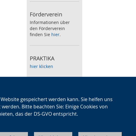
Förderverein
Informationen über
den Förderverein
finden Sie
hier
.
PRAKTIKA
hier klicken
Speiseplan
Zum wöchentlichen
n Website gespeichert werden kann. Sie helfen uns
Speiseplan klicken Sie
t werden. Bitte beachten Sie: Einige Cookies von
hier
.
bieten, das der DS-GVO entspricht.