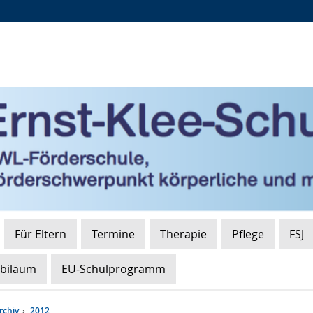
Zur
Zur
Zum
Hauptnavigation
Seitennavigation
Inhalt
Für Eltern
Termine
Therapie
Pflege
FSJ
ubiläum
EU-Schulprogramm
rchiv
2012