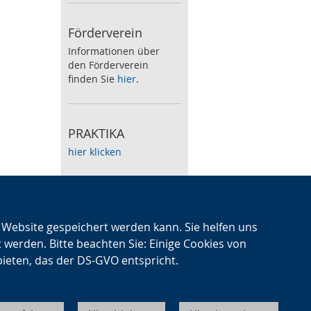
Förderverein
Informationen über
den Förderverein
finden Sie
hier
.
PRAKTIKA
hier klicken
Speiseplan
Zum wöchentlichen
n Website gespeichert werden kann. Sie helfen uns
Speiseplan klicken Sie
t werden. Bitte beachten Sie: Einige Cookies von
hier
.
bieten, das der DS-GVO entspricht.