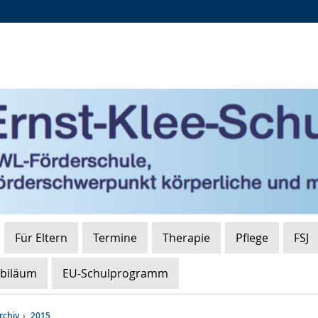
Zur
Zur
Zum
Hauptnavigation
Seitennavigation
Inhalt
Für Eltern
Termine
Therapie
Pflege
FSJ
ubiläum
EU-Schulprogramm
rchiv
2015