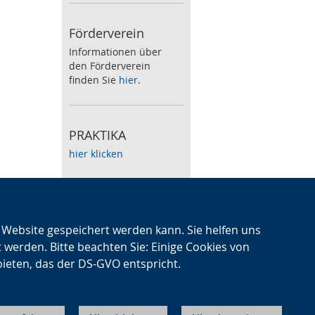
Förderverein
Informationen über
den Förderverein
finden Sie
hier
.
PRAKTIKA
hier klicken
Speiseplan
Zum wöchentlichen
n Website gespeichert werden kann. Sie helfen uns
Speiseplan klicken Sie
t werden. Bitte beachten Sie: Einige Cookies von
hier
.
bieten, das der DS-GVO entspricht.