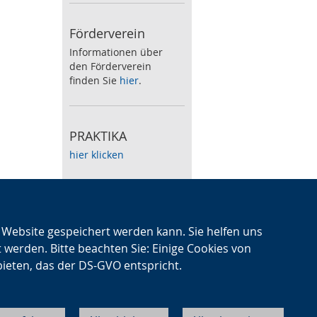
Förderverein
Informationen über
den Förderverein
finden Sie
hier
.
PRAKTIKA
hier klicken
Speiseplan
Zum wöchentlichen
n Website gespeichert werden kann. Sie helfen uns
Speiseplan klicken Sie
t werden. Bitte beachten Sie: Einige Cookies von
hier
.
bieten, das der DS-GVO entspricht.