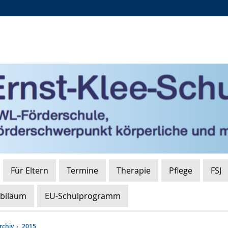
Zur
Zur
Zum
Hauptnavigation
Seitennavigation
Inhalt
Für Eltern
Termine
Therapie
Pflege
FSJ
ubiläum
EU-Schulprogramm
rchiv
2015