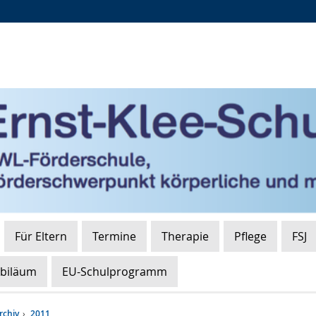
Zur
Zur
Zum
Hauptnavigation
Seitennavigation
Inhalt
Für Eltern
Termine
Therapie
Pflege
FSJ
ubiläum
EU-Schulprogramm
rchiv
2011