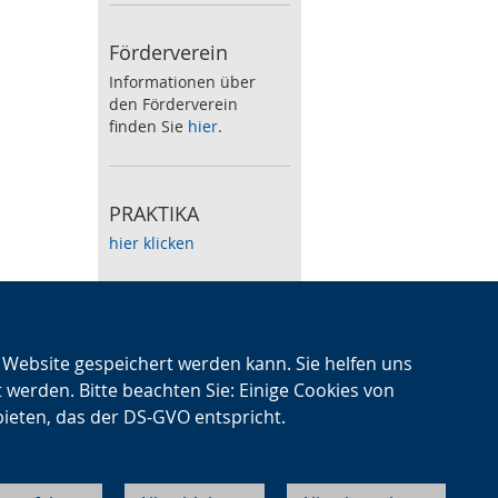
Förderverein
Informationen über
den Förderverein
finden Sie
hier
.
PRAKTIKA
hier klicken
Speiseplan
Zum wöchentlichen
n Website gespeichert werden kann. Sie helfen uns
Speiseplan klicken Sie
t werden. Bitte beachten Sie: Einige Cookies von
hier
.
bieten, das der DS-GVO entspricht.