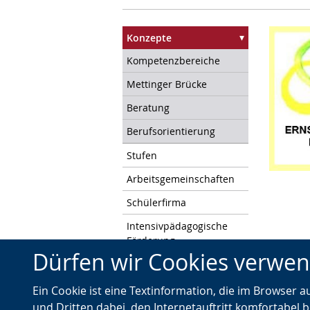
Konzepte
Kompetenzbereiche
Mettinger Brücke
Beratung
Berufsorientierung
Stufen
Arbeitsgemeinschaften
Schülerfirma
Intensivpädagogische
Förderung
Dürfen wir Cookies verwe
Unterstützte
Kommunikation
Ein Cookie ist eine Textinformation, die im Browser 
Bewegungsförderung
und Dritten dabei, den Internetauftritt komfortabel b