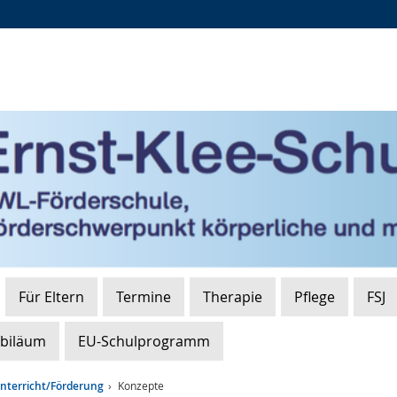
Zur
Zur
Zum
Hauptnavigation
Seitennavigation
Inhalt
Für Eltern
Termine
Therapie
Pflege
FSJ
ubiläum
EU-Schulprogramm
nterricht/Förderung
Konzepte