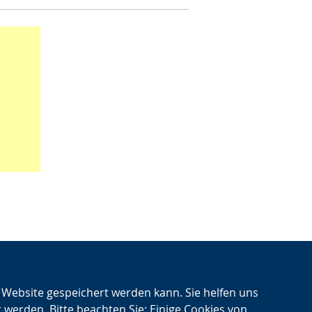
n Website gespeichert werden kann. Sie helfen uns
t werden. Bitte beachten Sie: Einige Cookies von